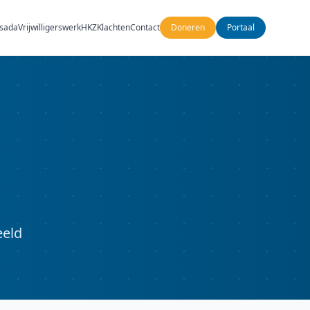
usada
Vrijwilligerswerk
HKZ
Klachten
Contact
Doneren
Portaal
eeld