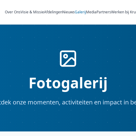
Over Ons
Visie & Missie
Afdelingen
Nieuws
Galerij
Media
Partners
Werken bij Kr
Fotogalerij
dek onze momenten, activiteiten en impact in b